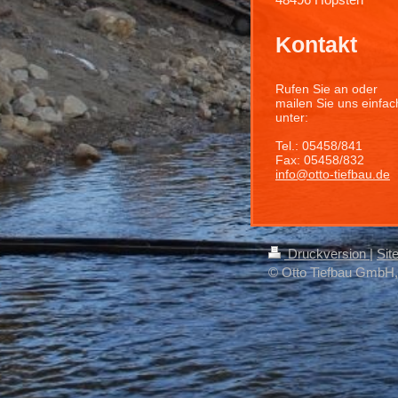
Kontakt
Rufen Sie an oder
mailen Sie uns einfac
unter:
Tel.: 05458/841
Fax: 05458/832
info@otto-tiefbau.de
Druckversion
|
Sit
© Otto Tiefbau GmbH