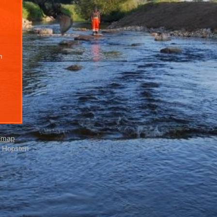
h
emap
, Hopsten