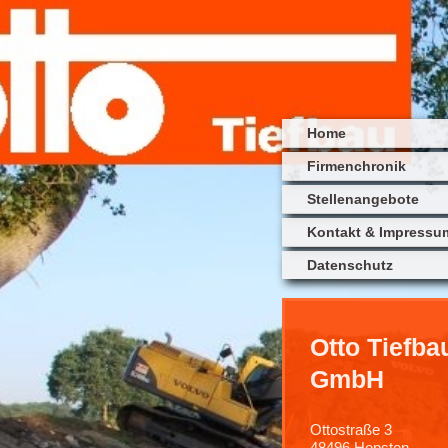
Home
Firmenchronik
Stellenangebote
Kontakt & Impressu
Datenschutz
Otto Tiefba
GmbH
Ottostraße 3
48496
Hopsten